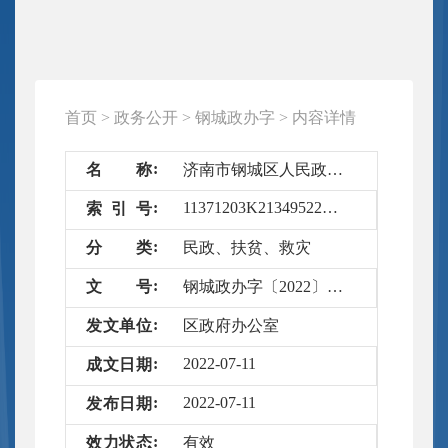
首页
>
政务公开
>
钢城政办字
>
内容详情
名
称
济南市钢城区人民政府办公室关于贯彻落实《山东省专业应急救援队伍建设管理办法》的实施意见
11371203K21349522D/2022-4656427
索
引
号
分
类
民政、扶贫、救灾
文
号
钢城政办字〔2022〕10号
发
文
单
位
区政府办公室
2022-07-11
成
文
日
期
2022-07-11
发
布
日
期
效
力
状
态
有效