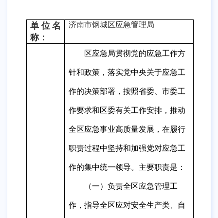
济南
市
钢城区应急管理局
单位名
称：
区应急
局
贯彻
党的
应急工作
方
针和政策，落实党中央关于
应急
工
作的决策部署
，
按照
省委、市委工
作要求和区委有关
工作
安排
，推动
全区应急
事业高质量发展，在
履
行
职责过程中坚持和加强党对
应急
工
作的集中统一领导。主要职责是
：
（一）负责全
区
应急管理工
作，指导全
区
应对安全生产类
、
自