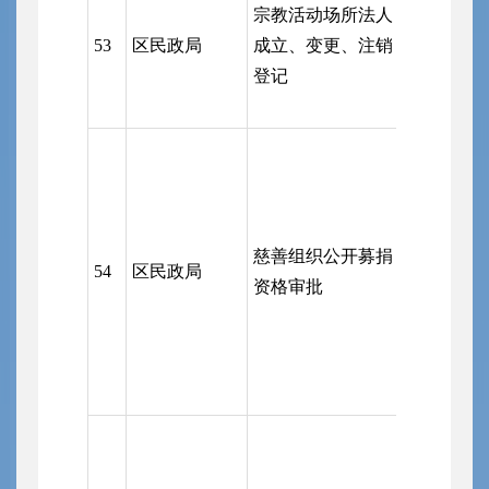
宗教活动场所法人
区行政审
53
区民政局
成立、变更、注销
（由区民
登记
实施前置
区行政审
慈善组织公开募捐
（受市行
54
区民政局
资格审批
务局委托
区行政审