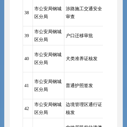
市公安局钢城
涉路施工交通安全
市公安局
38
区分局
审查
支队钢城
市公安局钢城
市公安局
39
户口迁移审批
区分局
局
市公安局钢城
市公安局
40
犬类准养证核发
区分局
局
市公安局
市公安局钢城
41
普通护照签发
局（受理
区分局
管理局事
市公安局钢城
边境管理区通行证
市公安局
42
区分局
核发
局
市公安局