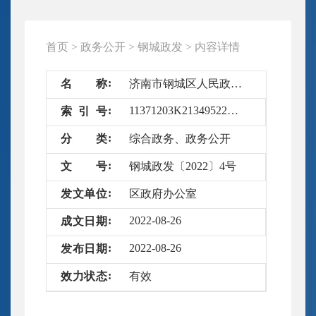
首页
>
政务公开
>
钢城政发
>
内容详情
名
称
济南市钢城区人民政府关于全面实行行政许可事项清单管理的通知
11371203K21349522D-A/2022-4075982
索
引
号
分
类
综合政务、政务公开
文
号
钢城政发〔2022〕4号
发
文
单
位
区政府办公室
2022-08-26
成
文
日
期
2022-08-26
发
布
日
期
效
力
状
态
有效