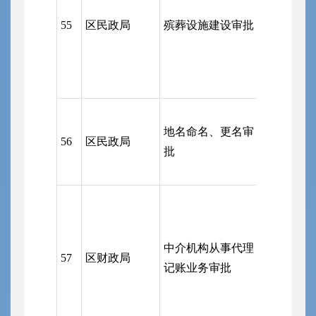
区政府；
55
区民政局
殡葬设施建设审批
批服务局
地名命名、更名审
56
区民政局
县级有关
批
中介机构从事代理
57
区财政局
区行政审
记账业务审批