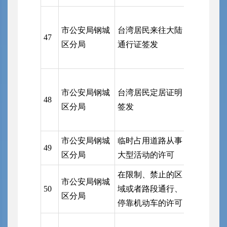
市公安局
市公安局钢城
台湾居民来往大陆
局（受理
47
区分局
通行证签发
共和国出
局事权事
市公安局
市公安局钢城
台湾居民定居证明
局（受理
48
区分局
签发
人民共和
管理局事
市公安局钢城
临时占用道路从事
市公安局
49
区分局
大型活动的许可
支队钢城
在限制、禁止的区
市公安局钢城
市公安局
50
域或者路段通行、
区分局
支队钢城
停靠机动车的许可
区行政审