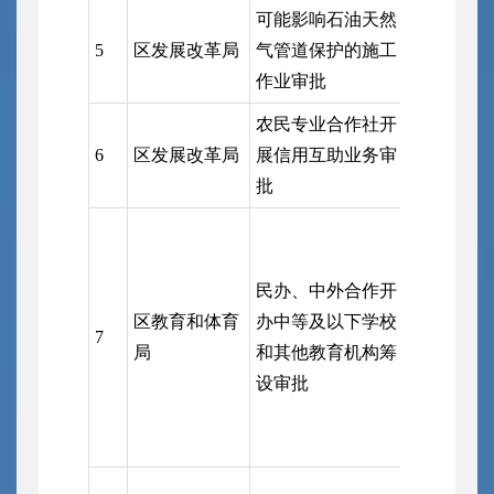
可能影响石油天然
5
区发展改革局
气管道保护的施工
区发展改
作业审批
农民专业合作社开
6
区发展改革局
展信用互助业务审
区发展改
批
民办、中外合作开
区教育和体育
办中等及以下学校
7
区行政审
局
和其他教育机构筹
设审批