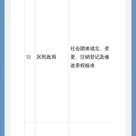
（受市行
务局委托
行登记管
业务主管
负责管理
社会团体成立、变
由有关业
51
区民政局
更、注销登记及修
位实施前
改章程核准
查）；区
服务局（
管理机关
管单位双
理体制的
业务主管
前置审查
区行政审