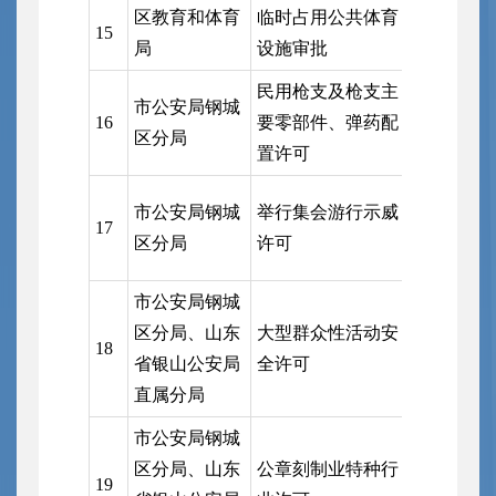
区教育和体育
临时占用公共体育
15
区教育和
局
设施审批
民用枪支及枪支主
市公安局钢城
市公安局
16
要零部件、弹药配
区分局
局
置许可
市公安局钢城
举行集会游行示威
市公安局
17
区分局
许可
局
市公安局钢城
市公安局
区分局、山东
大型群众性活动安
18
局、山东
省银山公安局
全许可
安局直属
直属分局
市公安局钢城
市公安局
区分局、山东
公章刻制业特种行
19
局、山东