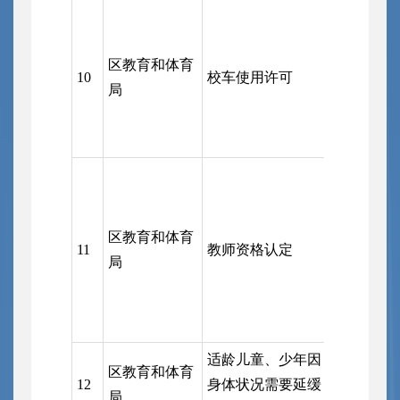
区政府（
和体育局
区教育和体育
审批服务
10
校车使用许可
局
公安局钢
局、区交
承办）
区教育和
区教育和体育
（受市教
11
教师资格认定
局
实施）；
体育局
适龄儿童、少年因
区教育和体育
12
身体状况需要延缓
区教育和
局