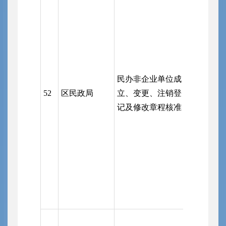
（受委托
政审批服
事权事项
记管理机
主管单位
管理体制
民办非企业单位成
关业务主
52
区民政局
立、变更、注销登
施前置审
记及修改章程核准
行政审批
（实行登
关和业务
双重负责
的，由有
管单位实
查）