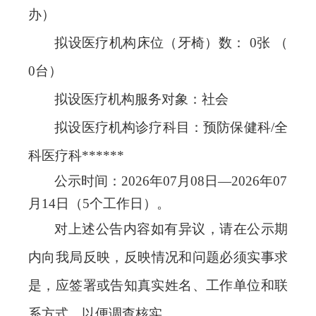
办）
拟设医疗机构床位（牙椅）数：
0张 （
0台）
拟设医疗机构服务对象：社会
拟设医疗机构诊疗科目：
预防保健科
/全
科医疗科******
公示时间
：
20
26
年
07
月
08
日
—20
26
年
07
月
14
日（
5个工作日）。
对上述
公告内容
如有异议，
请
在公示期
内
向我局反映
，反映情况和问题必须实事求
是，应签署或告知真实姓名、工作单位和联
系方式，以便调查核实。