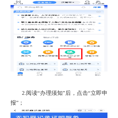
2.阅读
“办理须知”
后，
点击
“立即申
报”
；