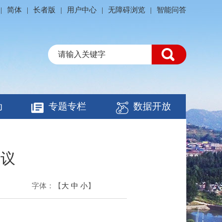
|
简体
|
长者版
|
用户中心
|
无障碍浏览
|
智能问答
动
专题专栏
数据开放
会议
字体：
【
大
中
小
】