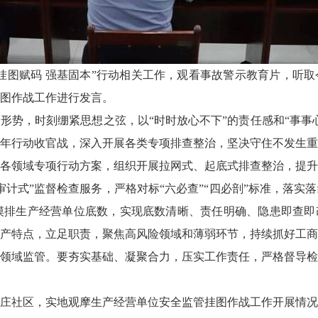
挂图赋码 强基固本”行动相关工作，观看事故警示教育片，听
图作战工作进行发言。
形势，时刻绷紧思想之弦，以“时时放心不下”的责任感和“事事
年行动收官战，深入开展各类专项排查整治，坚决守住不发生重
各领域专项行动方案，组织开展拉网式、起底式排查整治，提升
审计式”监督检查服务，严格对标“六必查”“四必剖”标准，落实
面摸排生产经营单位底数，实现底数清晰、责任明确、隐患即查
产特点，立足职责，聚焦高风险领域和薄弱环节，持续抓好工商
领域监管。要夯实基础、凝聚合力，压实工作责任，严格督导检
庄社区，实地观摩生产经营单位安全监管挂图作战工作开展情况